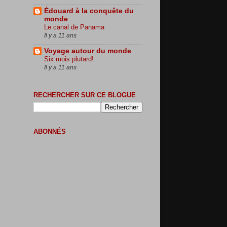
Édouard à la conquête du
monde
Le canal de Panama
Il y a 11 ans
Voyage autour du monde
Six mois plutard!
Il y a 11 ans
RECHERCHER SUR CE BLOGUE
ABONNÉS