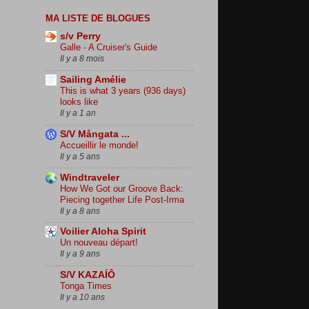
MA LISTE DE BLOGUES
s/v Perry
Galle - A Cruiser's Guide
Il y a 8 mois
Sailing Amélie
This is what 3 years (936 days)
looks like
Il y a 1 an
S/V Mångata ...
Accueillir le monde!
Il y a 5 ans
Windtraveler
How We Got our Groove Back:
Piecing together Life Post-Irma
Il y a 8 ans
Voilier Aloha Spirit
Un nouveau départ!
Il y a 9 ans
S/V KAZAÍÔ
Tonga Times
Il y a 10 ans