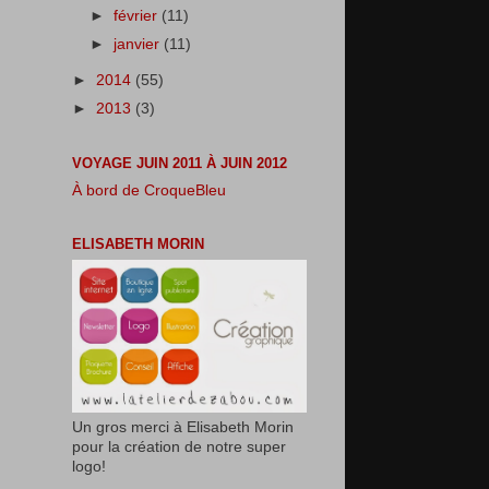
►
février
(11)
►
janvier
(11)
►
2014
(55)
►
2013
(3)
VOYAGE JUIN 2011 À JUIN 2012
À bord de CroqueBleu
ELISABETH MORIN
Un gros merci à Elisabeth Morin
pour la création de notre super
logo!