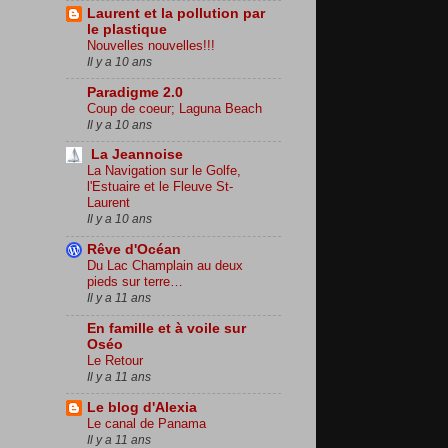
Laurent et la pollution par
le plastique
Nouvelles nouvelles!!!
Il y a 10 ans
Paradigme 2.0
Coup de coeur; Laguna Beach
Il y a 10 ans
La Jeannoise
La Navigation sur le Golfe,
l'Estuaire et le Fleuve St-
Laurent
Il y a 10 ans
Rêve d'Océan
Du Lac Champlain au deux
pieds sur terre…
Il y a 11 ans
En famille et à voile sur
Oséo
Le Retour
Il y a 11 ans
Le blog d'Alexia
Le canal de Panama
Il y a 11 ans