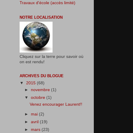
Travaux d'école (accès limité)
NOTRE LOCALISATION
Cliquez sur la terre pour savoir où
on est rendu!
ARCHIVES DU BLOGUE
▼
2015
(68)
►
novembre
(1)
▼
octobre
(1)
Venez encourager Laurent!!
►
mai
(2)
►
avril
(19)
►
mars
(23)