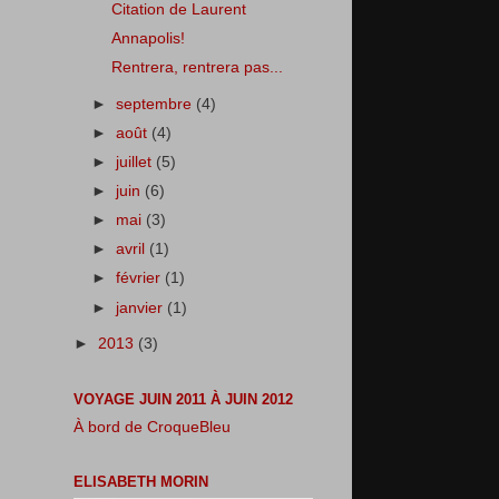
Citation de Laurent
Annapolis!
Rentrera, rentrera pas...
►
septembre
(4)
►
août
(4)
►
juillet
(5)
►
juin
(6)
►
mai
(3)
►
avril
(1)
►
février
(1)
►
janvier
(1)
►
2013
(3)
VOYAGE JUIN 2011 À JUIN 2012
À bord de CroqueBleu
ELISABETH MORIN