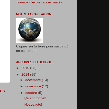
Travaux d'école (accès limité)
NOTRE LOCALISATION
Cliquez sur la terre pour savoir où
on est rendu!
ARCHIVES DU BLOGUE
►
2015
(68)
▼
2014
(55)
►
décembre
(13)
►
novembre
(12)
ens
▼
octobre
(5)
Ça approche!!
Nouveauté!