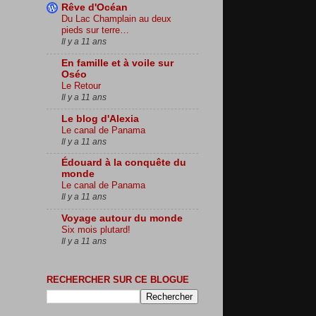
Rêve d'Océan
Du Lac Champlain au deux
pieds sur terre…
Il y a 11 ans
En famille et à voile sur
Oséo
Le Retour
Il y a 11 ans
Le blog d'Alexia
Le canal de Panama
Il y a 11 ans
Édouard à la conquête du
monde
Le canal de Panama
Il y a 11 ans
Voyage autour du monde
Six mois plutard!
Il y a 11 ans
RECHERCHER SUR CE BLOGUE