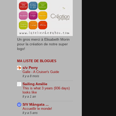
Un gros merci à Elisabeth Morin
pour la création de notre super
logo!
MA LISTE DE BLOGUES
s/v Perry
Galle - A Cruiser's Guide
Il y a 8 mois
Sailing Amélie
This is what 3 years (936 days)
looks like
Il y a 1 an
S/V Mångata ...
Accueillir le monde!
Il y a 5 ans