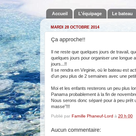
Accueil
L'équipage
Le bateau
MARDI 28 OCTOBRE 2014
Ça approche!!
Il ne reste que quelques jours de travail, 
quelques jours pour organiser une longue a
jours...!!
Il se rendra en Virginie, où le bateau est 
d'un peu plus de 2 semaines avec une pet
Moi et les enfants resterons un peu plus lo
Panama probablement à la fin de novembr
Nous serons donc séparé pour à peu prêt u
masse"!!!
Publié par
Famille Phaneuf-Lord
à
20 h 00
Aucun commentaire: