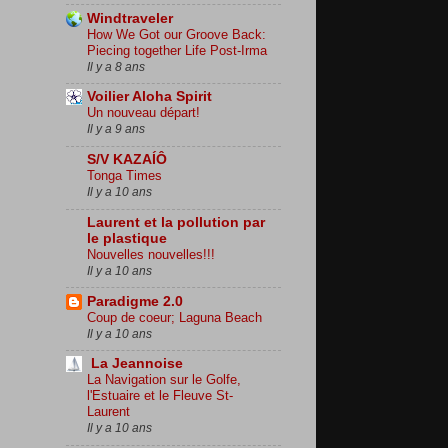
Windtraveler
How We Got our Groove Back:
Piecing together Life Post-Irma
Il y a 8 ans
Voilier Aloha Spirit
Un nouveau départ!
Il y a 9 ans
S/V KAZAÍÔ
Tonga Times
Il y a 10 ans
Laurent et la pollution par
le plastique
Nouvelles nouvelles!!!
Il y a 10 ans
Paradigme 2.0
Coup de coeur; Laguna Beach
Il y a 10 ans
La Jeannoise
La Navigation sur le Golfe,
l'Estuaire et le Fleuve St-
Laurent
Il y a 10 ans