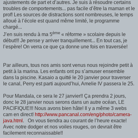
ajustements de part et d’autres. Je suis à résoudre certains
troubles de comportements... pas facile d’être la maman et le
prof! Les sources de distractions sont nombreuses, le temps
alloué à l’école est quand même limité, le programme
chargé...
ème
J’en suis rendu à ma 5
« réforme » scolaire depuis le
début!!! Je pense y arriver tranquillement... En tout cas, je
l’espère! On verra ce que ça donne une fois en traversée!
Par ailleurs, tous nos amis sont venus nous rejoindre petit à
petit à la marina. Les enfants ont pu s’amuser ensemble
dans la piscine. Kasaio a quitté le 20 janvier pour traverser
le canal, Perry est parti aujourd’hui, Amelie IV passera le 25.
Pour Mandala, ce sera le 27 janvier!! Ça prendra 2 jours,
donc le 28 janvier nous serons dans un autre océan, LE
PACIFIQUE!!! Nous avons bien hâte! Il y a même 3 webs
cam en direct!
http://www.pancanal.com/eng/photo/camera-
java.html
.
On vous tiendra au courant de l’heure exacte!
Avec notre dodger et nos voiles rouges, on devrait être
facilement reconnaissable!!