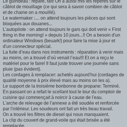
Le guindeau : réparé, fait! On a aussi mis les repères sur le
câblot de mouillage (ce qui sera à savoir combien de câblot
et de chaine on a mouillé).
Le watermaker :.... on attend toujours les pièces qui sont
bloquées aux douanes...
L’autopilote : on attend toujours le gars qui doit venir « First
thing in the morning! » depuis 10 jours...!! On a besoin d'un
ordinateur Windows (beuark!) pour faire la mise à jour et
d'un connecteur spécial.
La fuite d’eau dans nos instruments : réparation à venir mais
au moins, on a trouvé d’où venait l’eau!!! Et on a reçu le
matériel pour le faire! Il faut juste trouver une journée sans
pluie (pas évident).
Les cordages à remplacer: achetés aujourd'hui (cordages de
qualité moyenne à prix élevé mais au moins on les a).
Le support de la troisième bonbonne de propane: Terminé.
En passant on a refait le scellant tout le tour du comptoir de
cuisine qui commençait à noircir à cause de l'eau.
L'arche de relevage de l'annexe a été soudée et renforcée
par l'intérieur. Les soudeurs ont fait un très beau travail.
On a trouvé les filtres de diesel qui nous manquaient.
La clip du couvert de grand-voile qui était brisée a été
remplacée.